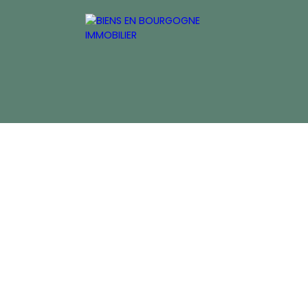
inancière
ACCUEIL
ACHETER
ESTIMER
VEND