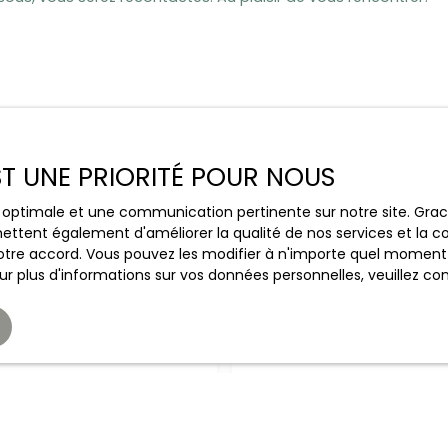
EST UNE PRIORITÉ POUR NOUS
POSTULER
ce optimale et une communication pertinente sur notre site. Gr
ettent également d'améliorer la qualité de nos services et la con
tre accord. Vous pouvez les modifier à n'importe quel moment via
r plus d'informations sur vos données personnelles, veuillez co
mplir le formulaire, nous reviendrons vers vous dans les plus b
Nom
Téléphone
une