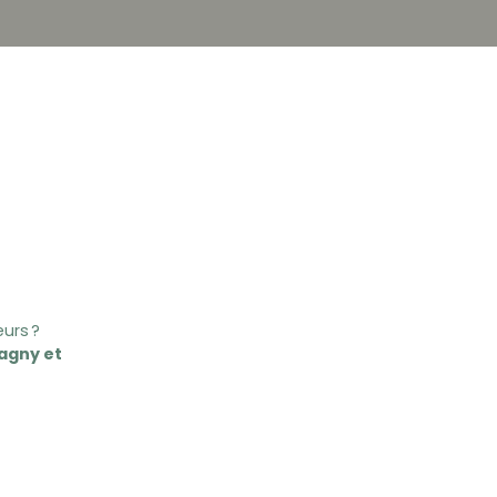
urs ?
agny et