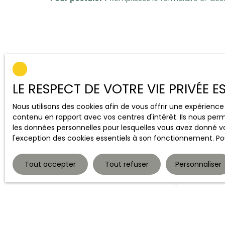
LE RESPECT DE VOTRE VIE PRIVÉE 
Nous utilisons des cookies afin de vous offrir une expérien
contenu en rapport avec vos centres d'intérêt. Ils nous perm
les données personnelles pour lesquelles vous avez donné vo
l'exception des cookies essentiels à son fonctionnement. Pou
Merci de re
Tout accepter
Tout refuser
Personnaliser
Prénom
Email
Votre comm