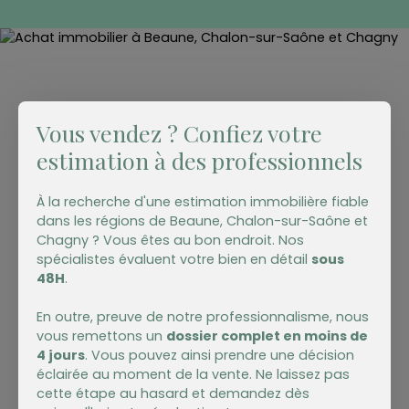
stationnement privative dans un parking sécurisé.
Belle pièce de vie avec cuisine équipée, séjour
donnant sur une loggia fermée ou vous profiterez
du soleil couchant sur la mer. Le coin nuit est
composé d'une chambre séparée, salle d'eau et
toilettes indépendants. Commodités au pied de
l'immeuble. Plage du Lazaret à proximité
Vous vendez ? Confiez votre
immédiate, l'une des plus belles plages de Sète.
estimation à des professionnels
Pour rejoindre le centre ville plusieurs options
s'offrent à vous: les transports publics ou la
magnifique promenade de la Cornichequi
À la recherche d'une estimation immobilière fiable
surplombe la Méditerranée. Du pied de la
dans les régions de Beaune,
Chalon-sur-Saône et
résidence vous rejoindrez le centre-ville de Sète à
Chagny ? Vous êtes au bon endroit. Nos
travers un milieu naturel très protégé, alternant
spécialistes évaluent votre bien en détail
sous
côte rocheuse et petites criques, une piste
48H
.
cyclable et de nombreux balcons sur la mer en
font une promenade des plus agréables. Charges
En outre, preuve de notre professionnalisme, nous
de copropriétés annuelles 506€Bel opportunité
vous remettons un
dossier complet en moins de
d'investissement et pied à terre idéalement
4 jours
. Vous pouvez ainsi prendre une décision
situéParfois surnommée la « Venise du Languedoc
éclairée au moment de la vente. Ne laissez pas
» pour ses canaux quadrillant le centre-ville, Sète
cette étape au hasard et demandez dès
est une perle posée entre la mer et l’étang de