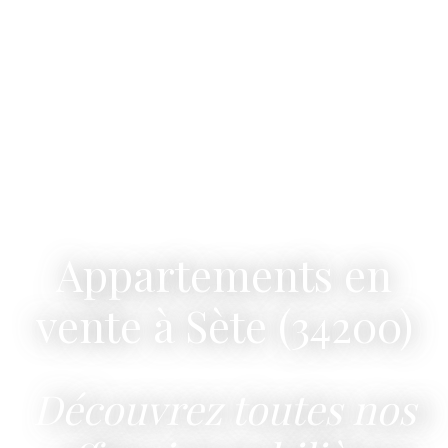
Appartements en
vente à Sète (34200)
Découvrez toutes nos