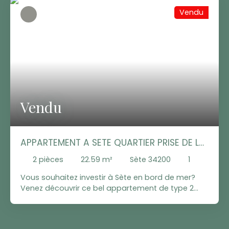
Vendu
Vendu
APPARTEMENT A SETE QUARTIER PRISE DE LA
CORNICHE
2
pièces
22.59
m²
Sète 34200
1
Vous souhaitez investir à Sète en bord de mer?
Venez découvrir ce bel appartement de type 2
entièrement meublé au cœur du charmant et
prisé quartier de la Corniche. Il est situé au 2e
étage d'une petite copropriété avec place de