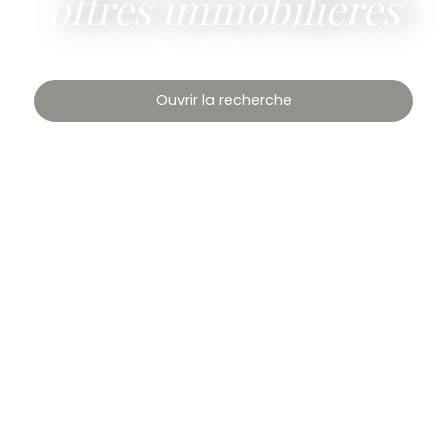
offres immobilières
Ouvrir la recherche
Type de bien
Appartement
Localisation
Sète (34200)
Budget max (€)
Surface min (m²)
Rechercher