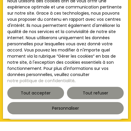
Nous utilisons des cookies afin de vous offrir une
Prénom
expérience optimale et une communication pertinente
sur notre site. Grace à ces technologies, nous pouvons
vous proposer du contenu en rapport avec vos centres
Nom
d'intérêt. Ils nous permettent également d'améliorer la
qualité de nos services et la convivialité de notre site
Email
internet. Nous utiliserons uniquement les données
personnelles pour lesquelles vous avez donné votre
accord. Vous pouvez les modifier à n'importe quel
Type d'offre
Vente
moment via la rubrique ″Gérer les cookies″ en bas de
notre site, à l'exception des cookies essentiels à son
Type de bien
fonctionnement. Pour plus d'informations sur vos
Appartement
données personnelles, veuillez consulter
notre politique de confidentialité
.
Localisation
Sète (34200)
Tout accepter
Tout refuser
Budget max (€)
Personnaliser
Surface min (m²)
Pièces min