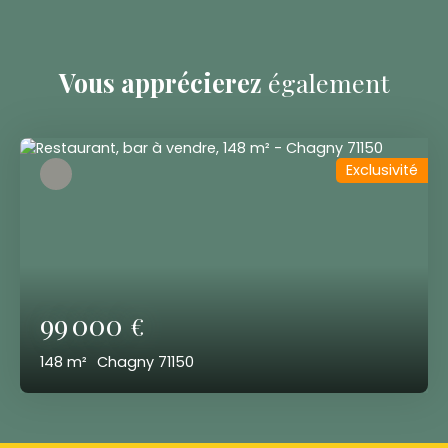
Vous apprécierez
également
Exclusivité
99 000
€
148
m²
Chagny 71150