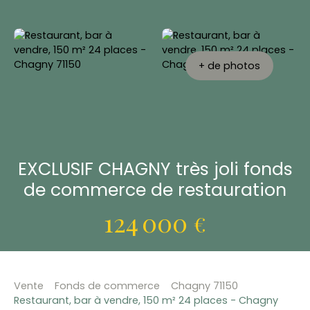
+ de photos
EXCLUSIF CHAGNY très joli fonds
de commerce de restauration
124 000
€
Vente
Fonds de commerce
Chagny 71150
Restaurant, bar à vendre, 150 m² 24 places - Chagny