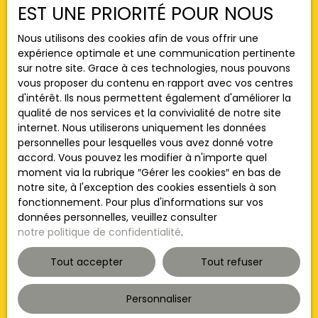
recherche en vous inscrivant à notre alerte mail !
EST UNE PRIORITÉ POUR NOUS
Prénom
Nous utilisons des cookies afin de vous offrir une
expérience optimale et une communication pertinente
sur notre site. Grace à ces technologies, nous pouvons
Nom
vous proposer du contenu en rapport avec vos centres
d'intérêt. Ils nous permettent également d'améliorer la
Email
qualité de nos services et la convivialité de notre site
internet. Nous utiliserons uniquement les données
Type d'offre
personnelles pour lesquelles vous avez donné votre
Vente
accord. Vous pouvez les modifier à n'importe quel
moment via la rubrique ″Gérer les cookies″ en bas de
Type de bien
notre site, à l'exception des cookies essentiels à son
Maison Ancienne
fonctionnement. Pour plus d'informations sur vos
Localisation
données personnelles, veuillez consulter
Buxy (71390)
notre politique de confidentialité
.
Budget max (€)
Tout accepter
Tout refuser
Surface min (m²)
Personnaliser