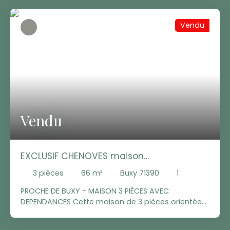
Vendu
Vendu
EXCLUSIF CHENOVES maison
bourguignonne à rafraîchir
3
pièces
66
m²
Buxy 71390
1
PROCHE DE BUXY - MAISON 3 PIÈCES AVEC
DEPENDANCES Cette maison de 3 pièces orientée
plein sud offre actuellement 66 m². Une pièce à
vivre donnant sur un petit balcon, une chambre et