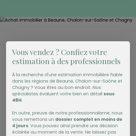
une cuisine aménagée. Elle comporte aussi une
salle de bains et des toilettes. Un de ses atouts
est la perspective d'un agrandissement
valorisant: le grenier est aménageable! Côté
dépendances, elle bénéficie d'une cave, d'un
atelier, d'un garage et de deux places de parking
ainsi qu'une annexe séparée d'environ 20m² idéale
pour un atelier. Envie d'en savoir plus sur cette
Vous vendez ? Confiez votre
maison, d'une visite? Prenez contact avec Philippe
estimation à des professionnels
Brisé au 0608773693
À la recherche d'une estimation immobilière fiable
dans les régions de Beaune,
Chalon-sur-Saône et
Chagny ? Vous êtes au bon endroit. Nos
spécialistes évaluent votre bien en détail
sous
48H
.
En outre, preuve de notre professionnalisme, nous
vous remettons un
dossier complet en moins de
4 jours
. Vous pouvez ainsi prendre une décision
éclairée au moment de la vente. Ne laissez pas