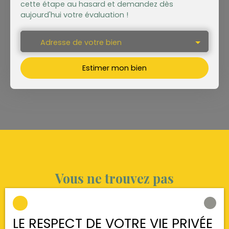
cette étape au hasard et demandez dès
aujourd'hui votre évaluation !
Adresse de votre bien
Estimer mon bien
Vous ne trouvez pas
la propriété de vos rêves ?
LE RESPECT DE VOTRE VIE PRIVÉE
Ne manquez plus aucun bien correspondant à votre