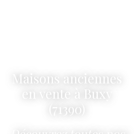
Maisons anciennes
en vente à Buxy
(71390)
Découvrez toutes nos