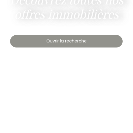
offres immobilières
Ouvrir la recherche
Type de bien
Maison Ancienne
Localisation
Buxy (71390)
Budget max (€)
Surface min (m²)
Rechercher