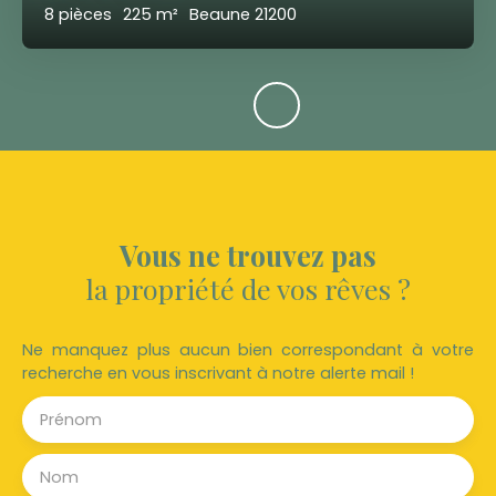
8
pièces
225
m²
Beaune 21200
Vous ne trouvez pas
la propriété de vos rêves ?
Ne manquez plus aucun bien correspondant à votre
recherche en vous inscrivant à notre alerte mail !
Prénom
Nom