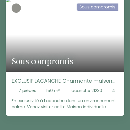
Sous compromis
Sous compromis
EXCLUSIF LACANCHE Charmante maison
indivuduelle aux espaces généreux
7
pièces
150
m²
Lacanche 21230
4
En exclusivité à Lacanche dans un environnement
calme. Venez visiter cette Maison individuelle
construite en 1966, offrant environ 150 m²
habitables, ainsi que des volumes fonctionnels et
adaptés à une vie familiale. Elle se compose de 7