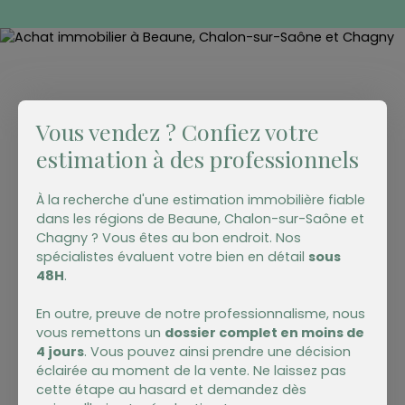
pièces, dont 4 chambres. La cuisine, partiellement
équipée, est ouverte sur le séjour lumineux de
23m2 et la salle à manger. Un couloir qui dessert
les 4 chambres avec la salle de bain, des toilettes
indépendants, un bureau, et une linguerie
complètent l'espace intérieur. Le bien dispose
également d'un sous-sol offrant des espaces de
Vous vendez ? Confiez votre
rangement ou des possibilités d'aménagement
estimation à des professionnels
supplémentaires ainsi que d'un garage. La maison
est équipée de panneaux solaires ainsi que d'une
pompe à chaleur, permettant une meilleure
À la recherche d'une estimation immobilière fiable
gestion des consommations énergétiques. Un
dans les régions de Beaune,
Chalon-sur-Saône et
grand jardin de plus de 2000m2 avec deux
Chagny ? Vous êtes au bon endroit. Nos
garages où l'on peut stationner plusieurs
spécialistes évaluent votre bien en détail
sous
véhicules ou créer des ateliers. Ne tardez pas à
48H
.
programmer une visite ! Contactez Manon au
0635236351 manon@biensenbourgogne. com
En outre, preuve de notre professionnalisme, nous
Risques : Les informations sur les risques auxquels
vous remettons un
dossier complet en moins de
ce bien est exposé sont disponible sur le site
4 jours
. Vous pouvez ainsi prendre une décision
Géorisques : www. georisques. gouv. fr
éclairée au moment de la vente. Ne laissez pas
cette étape au hasard et demandez dès