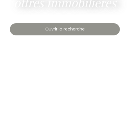
offres immobilières
Ouvrir la recherche
Type de bien
Maison
Localisation
Lacanche (21230)
Budget max (€)
Surface min (m²)
Rechercher