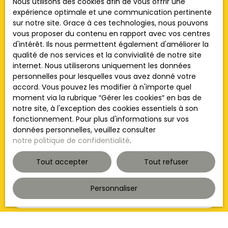
Nous utilisons des cookies afin de vous offrir une
Prénom
expérience optimale et une communication pertinente
sur notre site. Grace à ces technologies, nous pouvons
vous proposer du contenu en rapport avec vos centres
Nom
d'intérêt. Ils nous permettent également d'améliorer la
qualité de nos services et la convivialité de notre site
Email
internet. Nous utiliserons uniquement les données
personnelles pour lesquelles vous avez donné votre
accord. Vous pouvez les modifier à n'importe quel
Type d'offre
Vente
moment via la rubrique ″Gérer les cookies″ en bas de
notre site, à l'exception des cookies essentiels à son
Type de bien
fonctionnement. Pour plus d'informations sur vos
Maison
données personnelles, veuillez consulter
notre politique de confidentialité
.
Localisation
Lacanche (21230)
Tout accepter
Tout refuser
Budget max (€)
Personnaliser
Surface min (m²)
Pièces min