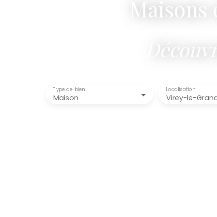
Maisons e
Découvr
Type de bien
Localisation
Maison
Virey-le-Gran