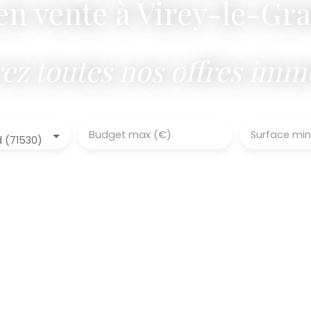
n vente à Virey-le-Gra
ez toutes nos offres immo
Budget max (€)
Surface min
d (71530)