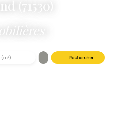
nd (71530)
bilières
Rechercher
 (m²)