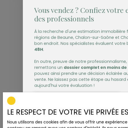
douche et toilettes et des toilettes
Vous vendez ? Confiez votre 
supplémentaires indépendants assurent
des professionnels
confort et intimité. La cuisine, aménagée
et équipée, ouverte sur une immense pièce
de plus de 60m² est un véritable espace
À la recherche d'une estimation immobilière f
de vie où les chefs en herbe et les
régions de Beaune,
Chalon-sur-Saône et Cha
gourmets pourront s'épanouir. Une
bon endroit. Nos spécialistes évaluent votre 
terrasse confortable vous accueillera,
48H
.
sous réserve des autorisations une piscine
ou un espace détente pourront être
En outre, preuve de notre professionnalisme
installés avec en prime une très belle vue
remettons un
dossier complet en moins de 
dégagée. Les prestations sont de qualité
pouvez ainsi prendre une décision éclairée 
avec de très belles finitions, un visiophone,
vente. Ne laissez pas cette étape au hasar
store banne électrique, volets roulants sur
aujourd'hui votre évaluation !
toute la maison avec fermetures
individuelles et centralisée, un portail et
Adresse de votre bien
une porte de garage automatiques,
adoucisseur d'eau, double vitrage. Jardin
LE RESPECT DE VOTRE VIE PRIVÉE 
entièrement clos. Le chauffage individuel
par pompe à chaleur garantit une
Nous utilisons des cookies afin de vous offrir une expérien
température agréable tout au long de