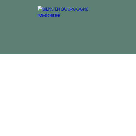
inancière
ACCUEIL
ACHETER
ESTIMER
VEND