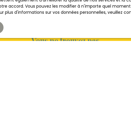
ettent également d'améliorer la qualité de nos services et la con
tre accord. Vous pouvez les modifier à n'importe quel moment via
r plus d'informations sur vos données personnelles, veuillez co
Vous ne trouvez pas
la propriété de vos rêves ?
s aucun bien correspondant à votre recherche en vous ins
Nom
Email
Type de bien
Localisation
Maison
Virey-le-Gr
(€)
Surface min (m²)
Pièces min
le traitement de mes données personnelles conformément au