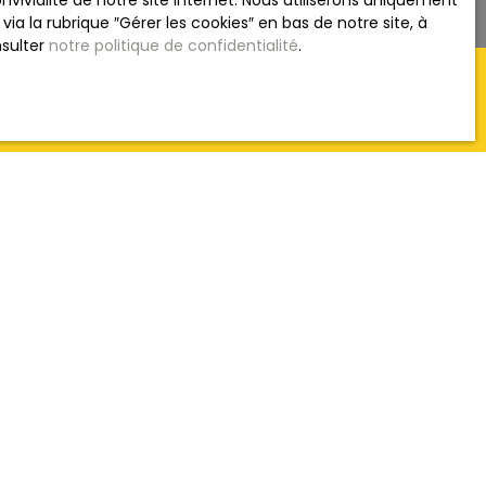
vivialité de notre site internet. Nous utiliserons uniquement
 la rubrique ″Gérer les cookies″ en bas de notre site, à
nsulter
notre politique de confidentialité
.
crivant à notre
and (71530)
 RGPD. Si vous