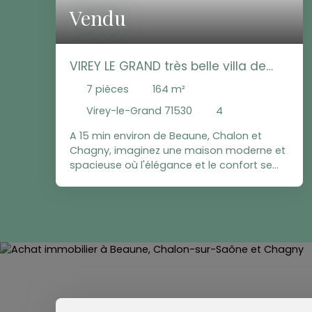
Vendu
VIREY LE GRAND très belle villa de
2023
7
pièces
164
m²
Virey-le-Grand 71530
4
A 15 min environ de Beaune, Chalon et
Chagny, imaginez une maison moderne et
spacieuse où l'élégance et le confort se
rencontrent. Construite en 2023, cette très
belle propriété de 164m² vous offre un
cadre de vie exceptionnel. Découvrez cette
villa de plain-pied, baignée de lumière
naturelle, avec ses 7 pièces
harmonieusement agencées. Quatre
chambres spacieuses vous invitent à la
détente dont une suite parentale avec
salle d'eau, toilettes et dressing. Une
seconde salle de bains avec baignoire et