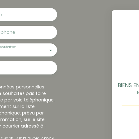
m
éphone
souhaitez
onnées personnelles
 souhaitez pas faire
e par voie téléphonique,
ent sur la liste
honique, prévu par
ommation, sur le site
 courrier adressé à :
S 61311, 41013 BLOIS CEDEX.