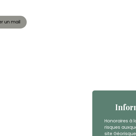
r un mail
Infor
Honoraires à l
risques auxque
site Géorisque