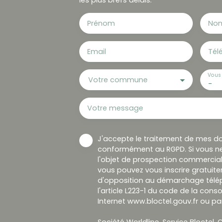
Prénom
No
Email
Tél
Vous 
Votre commune
-
Votre message
J'accepte le traitement de mes d
conformément au RGPD. Si vous ne
l'objet de prospection commercial
vous pouvez vous inscrire gratuitem
d'opposition au démarchage télép
l'article L223-1 du code de la cons
Internet www.bloctel.gouv.fr ou par
Société Worldline, Service Bloctel, C