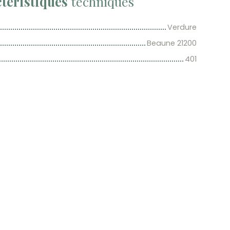
téristiques
techniques
Verdure
Beaune 21200
401