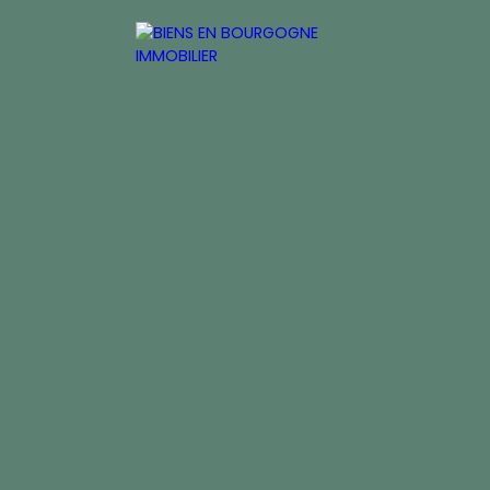
inancière
ACCUEIL
ACHETER
ESTIMER
VEND