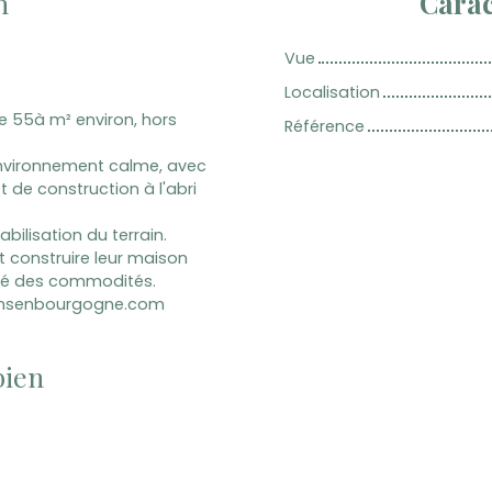
n
Carac
Vue
Localisation
e 55à m² environ, hors
Référence
n environnement calme, avec
 de construction à l'abri
abilisation du terrain.
 construire leur maison
mité des commodités.
iensenbourgogne.com
bien