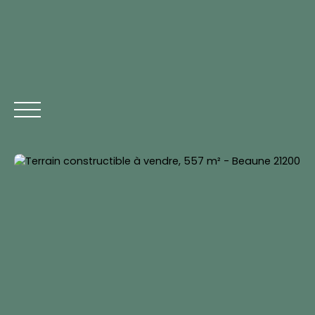
Mes favoris
Espace propriétaire
Calculatrice f
Estimation
Être rappelé