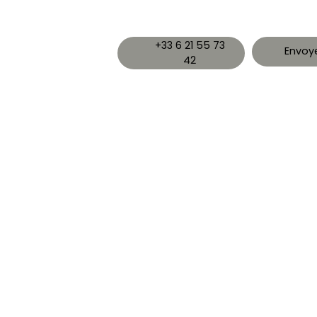
+33 6 21 55 73
Envoye
42