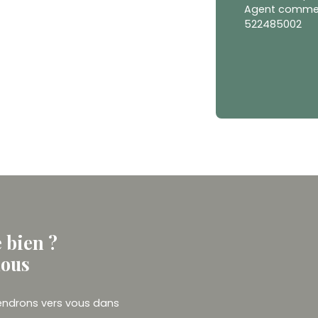
Agent commerci
522485002
e bien ?
nous
viendrons vers vous dans