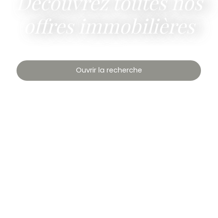
Découvrez toutes nos
offres immobilières
Ouvrir la recherche
Type de bien
Appartement
Localisation
Budget max (€)
Surface min (m²)
Rechercher