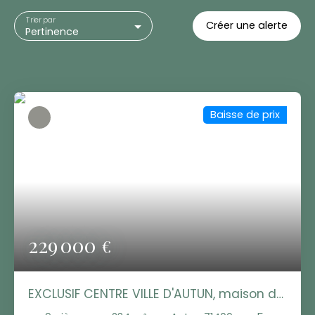
Trier par
Créer une alerte
Pertinence
Baisse de prix
229 000
€
EXCLUSIF CENTRE VILLE D'AUTUN, maison de
Maître, bijou de 234m²: 5 chambres,