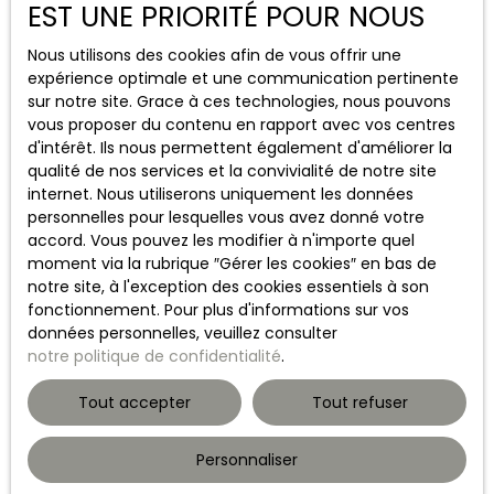
EST UNE PRIORITÉ POUR NOUS
1
er
janvier 2034 : logements de classe D
Quelle est la différence entre un audit énergétique
Nous utilisons des cookies afin de vous offrir une
règlementaire et un diagnostic de performance
expérience optimale et une communication pertinente
énergétique ?
sur notre site. Grace à ces technologies, nous pouvons
Le DPE évalue la performance énergétique et
vous proposer du contenu en rapport avec vos centres
environnementale du logement, en le classant de A à G,
d'intérêt. Ils nous permettent également d'améliorer la
tandis que l’audit énergétique réglementaire vise à
qualité de nos services et la convivialité de notre site
présenter des scénarios de travaux permettant
internet. Nous utiliserons uniquement les données
d’améliorer sa performance.
personnelles pour lesquelles vous avez donné votre
Que contient l’audit énergétique ?
accord. Vous pouvez les modifier à n'importe quel
L’audit énergétique présentera la
liste de travaux
à
moment via la rubrique ″Gérer les cookies″ en bas de
effectuer pour améliorer la performance énergétique
notre site, à l'exception des cookies essentiels à son
du logement. L’objectif est d’informer l’acheteur, afin
fonctionnement. Pour plus d'informations sur vos
qu’il puisse intégrer les travaux dans son projet d’achat.
données personnelles, veuillez consulter
Il reprendra notamment : un état des lieux général du
notre politique de confidentialité
.
bien, une estimation de la performance du bâtiment et
les propositions de travaux permettant d’atteindre
Tout accepter
Tout refuser
l’amélioration énergétique.
Il présentera au moins 2 scénarios de travaux à réaliser
en une ou plusieurs fois.
Personnaliser
L’objectif : faire passer les logements F ou G en classe