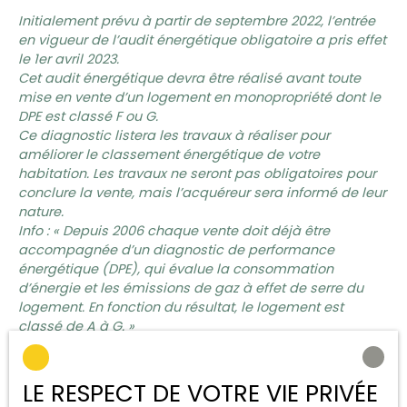
Initialement prévu à partir de septembre 2022, l’entrée
en vigueur de l’audit énergétique obligatoire a pris effet
le 1
er
avril 2023.
Cet audit énergétique devra être réalisé avant toute
mise en vente d’un logement en
monopropriété
dont le
DPE est classé F ou G.
Ce diagnostic listera les travaux à réaliser pour
améliorer le classement énergétique de votre
habitation. Les travaux ne seront pas obligatoires pour
conclure la vente, mais l’acquéreur sera informé de leur
nature.
Info : « Depuis 2006 chaque vente doit déjà être
accompagnée d’un diagnostic de performance
énergétique (DPE), qui évalue la consommation
d’énergie et les émissions de gaz à effet de serre du
logement. En fonction du résultat, le logement est
classé de A à G. »
Date d’entrée en vigueur de l’audit selon la classe
énergétique des biens ve
ndus
1
er
avril 2023 : logements de classe F ou G
LE RESPECT DE VOTRE VIE PRIVÉE
1
er
janvier 2025 : logements de classe E